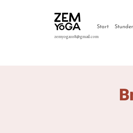
Start
Stunde
zemyoga108@gmail.com
B