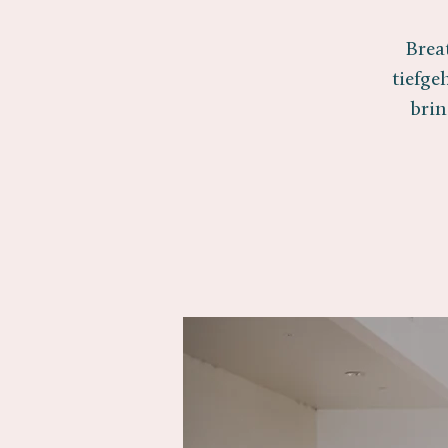
Brea
tiefge
brin