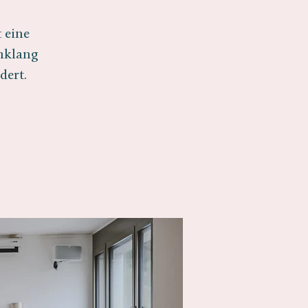
 eine
inklang
dert.