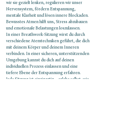
wir sie gezielt lenken, regulieren wir unser 
Nervensystem, fördern Entspannung, 
mentale Klarheit und lösen innere Blockaden. 
Bewusstes Atmen hilft uns, Stress abzubauen 
und emotionale Belastungen loszulassen.
In einer Breathwork-Sitzung wirst du durch 
verschiedene Atemtechniken geführt, die dich 
mit deinem Körper und deinem Inneren 
verbinden. In einer sicheren, unterstützenden 
Umgebung kannst du dich auf deinen 
individuellen Prozess einlassen und eine 
tiefere Ebene der Entspannung erfahren.
Jede Sitzung ist einzigartig – erlebe selbst, wie 
Breathwork dein Wohlbefinden nachhaltig 
verbessern kann.
Was dich erwartet:
Einführung und Erklärung der 
Breathwork-Sitzung