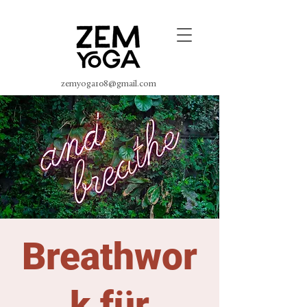
zemyoga108@gmail.com
Breathwor
k für