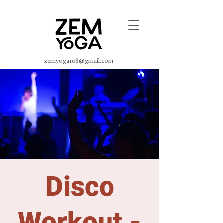
zemyoga108@gmail.com
Disco
Workout -