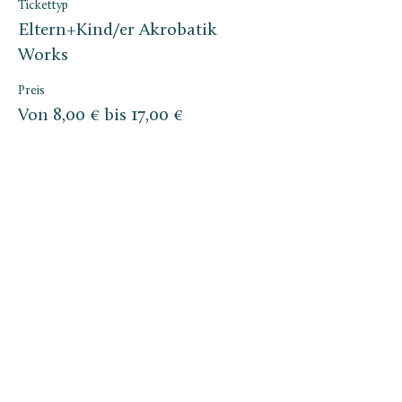
Tickettyp
Eltern+Kind/er Akrobatik
Works
Preis
Von 8,00 € bis 17,00 €
Erwachsene
17,00 €
+0,43 € Ticket-Servicegebühr
1. Kind
13,00 €
+0,33 € Ticket-Servicegebühr
Jedes weitere Kind
8,00 €