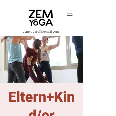
zemyoga108@gmail.com
Eltern+Kin
d/er