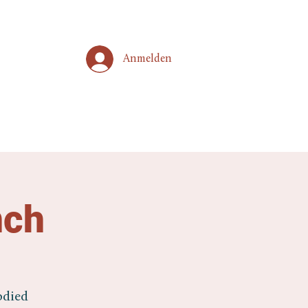
Anmelden
nch
odied