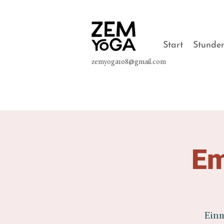
Start
Stunde
zemyoga108@gmail.com
Em
Einm