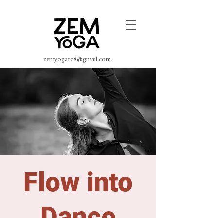
zemyoga108@gmail.com
Flow into
Dance