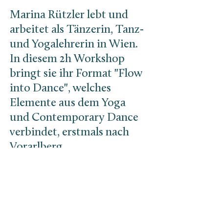
Marina Rützler lebt und
arbeitet als Tänzerin, Tanz-
und Yogalehrerin in Wien.
In diesem 2h Workshop
bringt sie ihr Format "Flow
into Dance", welches
Elemente aus dem Yoga
und Contemporary Dance
verbindet, erstmals nach
Vorarlberg.
Ein sanftes Warm-Up auf
der Matte fließt in einen
organischen Vinyasa Flow
über, den wir Schritt für