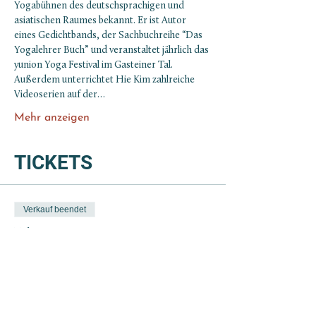
Yogabühnen des deutschsprachigen und 
asiatischen Raumes bekannt. Er ist Autor 
eines Gedichtbands, der Sachbuchreihe “Das 
Yogalehrer Buch” und veranstaltet jährlich das 
yunion Yoga Festival im Gasteiner Tal. 
Außerdem unterrichtet Hie Kim zahlreiche 
Videoserien auf der…
Mehr anzeigen
TICKETS
Verkauf beendet
Tickettyp
Inside Flow mit Hie Kim - SO
Preis
Von 49,00 € bis 170,00 €