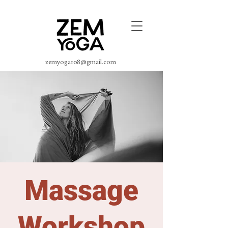
zemyoga108@gmail.com
Massage
Workshop