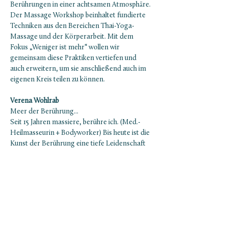
Berührungen in einer achtsamen Atmosphäre. 
Der Massage Workshop beinhaltet fundierte 
Techniken aus den Bereichen Thai-Yoga-
Massage und der Körperarbeit. Mit dem 
Fokus „Weniger ist mehr“ wollen wir 
gemeinsam diese Praktiken vertiefen und 
auch erweitern, um sie anschließend auch im 
eigenen Kreis teilen zu können. 
Verena Wohlrab
Meer der Berührung...
Seit 15 Jahren massiere, berühre ich. (Med.- 
Heilmasseurin + Bodyworker) Bis heute ist die 
Kunst der Berührung eine tiefe Leidenschaft 
für mich. Durch meine Neugier, stetiges 
Praktizieren, Ausprobieren und 
verschiedenste Fort- und Weiterbildungen 
fand ich meinen eigenen ganzheitlichen 
Zugang zur Massage. Ich freue mich sehr mit 
dir auf ein gemeinsames Eintauchen in das 
Meer der Berührung.