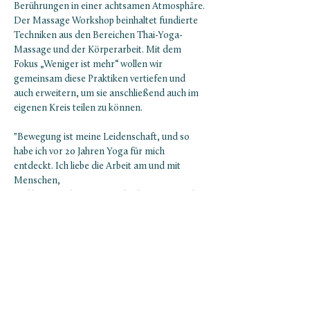
Berührungen in einer achtsamen Atmosphäre. 
Der Massage Workshop beinhaltet fundierte 
Techniken aus den Bereichen Thai-Yoga-
Massage und der Körperarbeit. Mit dem 
Fokus „Weniger ist mehr“ wollen wir 
gemeinsam diese Praktiken vertiefen und 
auch erweitern, um sie anschließend auch im 
eigenen Kreis teilen zu können. 
"Bewegung ist meine Leidenschaft, und so 
habe ich vor 20 Jahren Yoga für mich 
entdeckt. Ich liebe die Arbeit am und mit 
Menschen,
und begleite dich gerne individuell mit Nuad 
Thai Yoga und Lomi Lomi Nui, sowie 
angeleiteten Yoga-Einheiten in Gruppen. Der 
Fokus an diesem Abend liegt auf den Füssen, 
Beinen, der Hüfte sowie Nacken und Kopf. 
Lerne auf eine spielerische Art 
Berührungstechniken, die du in deinem 
privaten Umfeld…