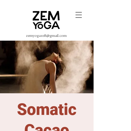
zemyoga108@gmail.com
Somatic
Cacao