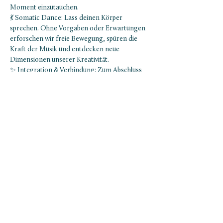
Moment einzutauchen.
💃 Somatic Dance: Lass deinen Körper 
sprechen. Ohne Vorgaben oder Erwartungen 
erforschen wir freie Bewegung, spüren die 
Kraft der Musik und entdecken neue 
Dimensionen unserer Kreativität.
✨ Integration & Verbindung: Zum Abschluss 
nehmen wir uns Zeit, die Erfahrungen zu 
reflektieren und in achtsamen Austausch zu 
gehen.
Warum Kakao?
Mehr anzeigen
NEWSLETTER ABONNIEREN