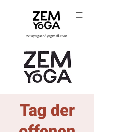
zemyoga108@gmail.com
Tag der
offenen