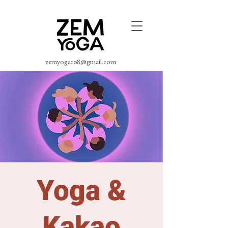
zemyoga108@gmail.com
Yoga &
Kakao