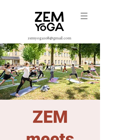
zemyoga108@gmail.com
ZEM
meets