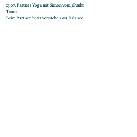
13.07. Partner Yoga mit Simon vom 3Punkt 
Team
Beim Partner Yoga versuchen wir Balance 
und Rhythmus durch Bewegung mit  anderen 
Menschen zu finden. Unser Fokus: Stark+ 
beweglich und kreativ durch die Übungen.  
Teilnahme allein ist ebenfalls möglich. 
Für Poolbar Pass Besitzer:innen kostet das 
Ticket 10 €. Die reguläre Teilnahmegebühr 
beträgt 15 €. 
Bringe bitte eine Matte mit.
Anmeldung ist 
nicht nötig, schaut einfach vorbei. Bei Regen 
findet das Yoga im ZEM - Bahnhofstrasse 40 
statt.
zem.yoga
Mehr anzeigen