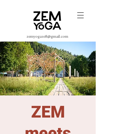
zemyoga108@gmail.com
ZEM
meets