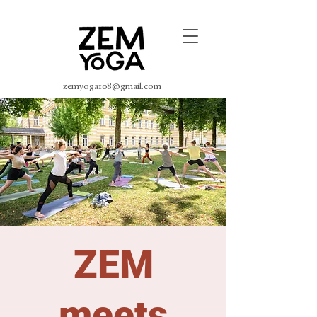
zemyoga108@gmail.com
ZEM
meets