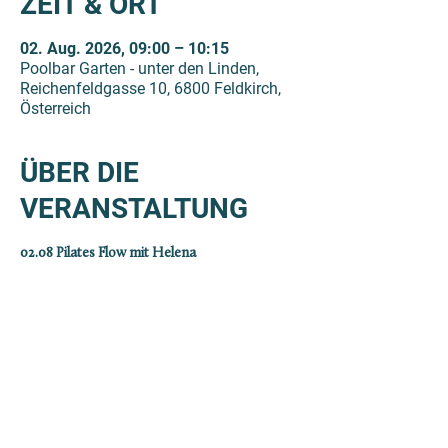
ZEIT & ORT
02. Aug. 2026, 09:00 – 10:15
Poolbar Garten - unter den Linden,
Reichenfeldgasse 10, 6800 Feldkirch,
Österreich
ÜBER DIE
VERANSTALTUNG
02.08 Pilates Flow mit Helena
Für Poolbar Pass Besitzer:innen kostet das 
Ticket 10 €. Die reguläre Teilnahmegebühr 
beträgt 15 €. 
Falls der Sommer eine Pause macht, findet die 
Stunde im ZEM - Schmiedgasse 4 statt. 
Weitere Termine: 
09.08. Inside Yoga mit Natalia