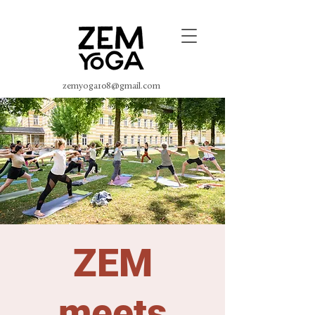
zemyoga108@gmail.com
ZEM
meets