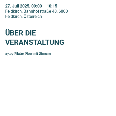
27. Juli 2025, 09:00 – 10:15
Feldkirch, Bahnhofstraße 40, 6800
Feldkirch, Österreich
ÜBER DIE
VERANSTALTUNG
27.07 Pilates Flow mit Simone
Für Poolbar Pass Besitzer:innen kostet das 
Ticket 10 €. Die reguläre Teilnahmegebühr 
beträgt 15 €. 
Da der Sommer eine Pause macht, findet die 
Stunde im ZEM - Bahnhofstrasse 40 statt. 
Anmeldung ist nicht nötig, schaut einfach 
vorbei. 
zem.yoga