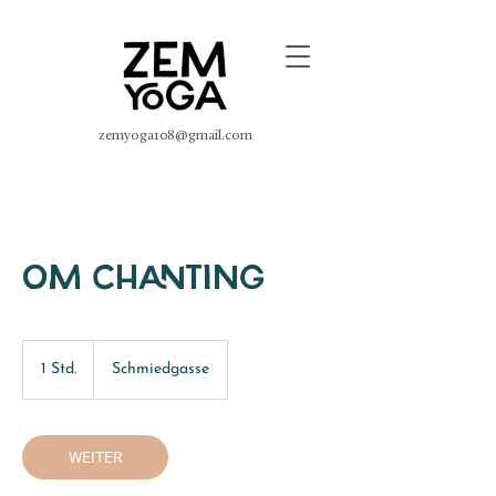
zemyoga108@gmail.com
OM CHANTING
1 Std.
1
Schmiedgasse
S
t
d
WEITER