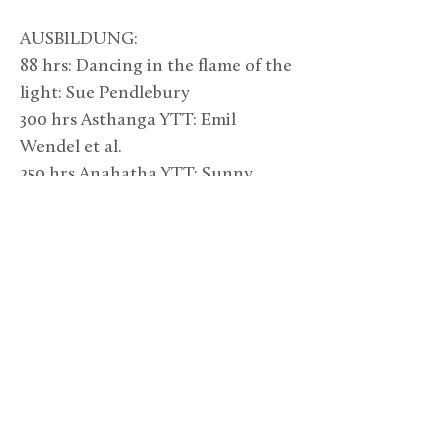
AUSBILDUNG: 
88 hrs: Dancing in the flame of the 
light: Sue Pendlebury 
300 hrs Asthanga YTT: Emil 
Wendel et al. 
250 hrs Anahatha YTT: Sunny 
Richards, Peter Clifford 
200 hrs Anahatha YTT: Peter 
Clifford 
30 Wochen Schweigeexerzitien 
1857km Jakobsweg